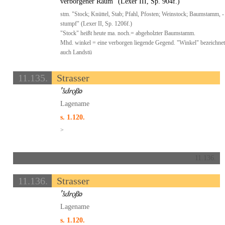
verborgener Raum" (Lexer III, Sp. 904f.)
stm. "Stock; Knüttel, Stab; Pfahl, Pfosten; Weinstock; Baumstamm, -
stumpf" (Lexer II, Sp. 1206f.)
"Stock" heißt heute ma. noch.= abgeholzter Baumstamm.
Mhd. winkel = eine verborgen liegende Gegend. "Winkel" bezeichnet
auch Landstü
11.135.
Strasser
Lagename
s. 1.120.
>
11.136.
11.136.
Strasser
Lagename
s. 1.120.