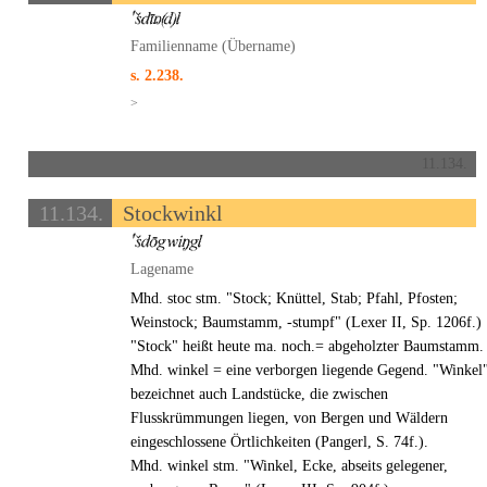
Familienname (Übername)
s. 2.238.
>
11.134.
11.134.
Stockwinkl
Lagename
Mhd. stoc stm. "Stock; Knüttel, Stab; Pfahl, Pfosten;
Weinstock; Baumstamm, -stumpf" (Lexer II, Sp. 1206f.)
"Stock" heißt heute ma. noch.= abgeholzter Baumstamm.
Mhd. winkel = eine verborgen liegende Gegend. "Winkel
bezeichnet auch Landstücke, die zwischen
Flusskrümmungen liegen, von Bergen und Wäldern
eingeschlossene Örtlichkeiten (Pangerl, S. 74f.).
Mhd. winkel stm. "Winkel, Ecke, abseits gelegener,