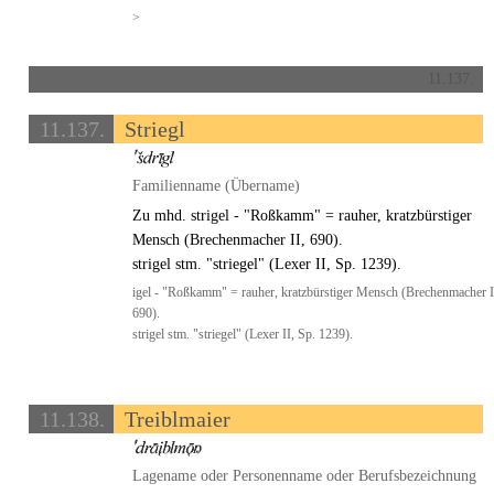
>
11.137.
11.137.
Striegl
Familienname (Übername)
Zu mhd. strigel - "Roßkamm" = rauher, kratzbürstiger
Mensch (Brechenmacher II, 690).
strigel stm. "striegel" (Lexer II, Sp. 1239).
igel - "Roßkamm" = rauher, kratzbürstiger Mensch (Brechenmacher I
690).
strigel stm. "striegel" (Lexer II, Sp. 1239).
11.138.
Treiblmaier
Lagename oder Personenname oder Berufsbezeichnung