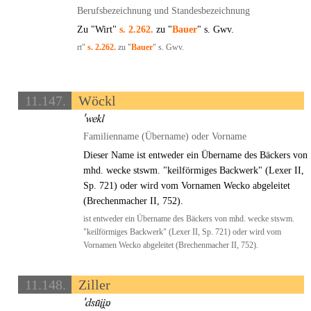
Berufsbezeichnung und Standesbezeichnung
Zu "Wirt"
s. 2.262.
zu "
Bauer
" s. Gwv.
rt"
s. 2.262.
zu "
Bauer
" s. Gwv.
11.147.
Wöckl
Familienname (Übername) oder Vorname
Dieser Name ist entweder ein Übername des Bäckers von
mhd. wecke stswm. "keilförmiges Backwerk" (Lexer II,
Sp. 721) oder wird vom Vornamen Wecko abgeleitet
(Brechenmacher II, 752).
ist entweder ein Übername des Bäckers von mhd. wecke stswm.
"keilförmiges Backwerk" (Lexer II, Sp. 721) oder wird vom
Vornamen Wecko abgeleitet (Brechenmacher II, 752).
11.148.
Ziller