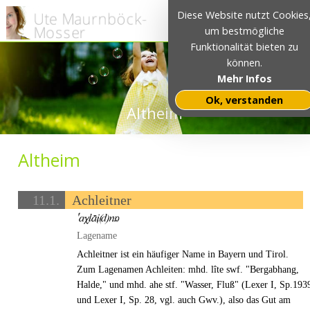
Diese Website nutzt Cookies
um bestmögliche
Funktionalität bieten zu
können.
Mehr Infos
Ok, verstanden
Altheim
Altheim
11.1.
Achleitner
Lagename
Achleitner ist ein häufiger Name in Bayern und Tirol.
Zum Lagenamen Achleiten: mhd. lîte swf. "Bergabhang,
Halde," und mhd. ahe stf. "Wasser, Fluß" (Lexer I, Sp.193
und Lexer I, Sp. 28, vgl. auch Gwv.), also das Gut am