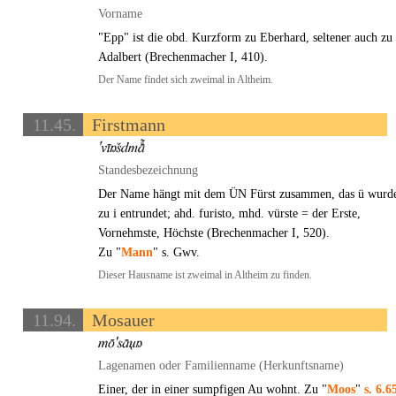
Vorname
"Epp" ist die obd. Kurzform zu Eberhard, seltener auch zu
Adalbert (Brechenmacher I, 410).
Der Name findet sich zweimal in Altheim.
11.45.
Firstmann
Standesbezeichnung
Der Name hängt mit dem ÜN Fürst zusammen, das ü wurd
zu i entrundet; ahd. furisto, mhd. vürste = der Erste,
Vornehmste, Höchste (Brechenmacher I, 520).
Zu "
Mann
" s. Gwv.
Dieser Hausname ist zweimal in Altheim zu finden.
11.94.
Mosauer
Lagenamen oder Familienname (Herkunftsname)
Einer, der in einer sumpfigen Au wohnt. Zu "
Moos
"
s. 6.6