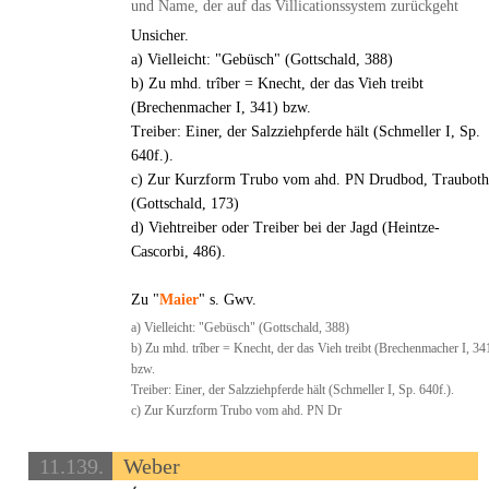
und Name, der auf das Villicationssystem zurückgeht
Unsicher.
a) Vielleicht: "Gebüsch" (Gottschald, 388)
b) Zu mhd. trîber = Knecht, der das Vieh treibt
(Brechenmacher I, 341) bzw.
Treiber: Einer, der Salzziehpferde hält (Schmeller I, Sp.
640f.).
c) Zur Kurzform Trubo vom ahd. PN Drudbod, Trauboth
(Gottschald, 173)
d) Viehtreiber oder Treiber bei der Jagd (Heintze-
Cascorbi, 486).
Zu "
Maier
" s. Gwv.
a) Vielleicht: "Gebüsch" (Gottschald, 388)
b) Zu mhd. trîber = Knecht, der das Vieh treibt (Brechenmacher I, 34
bzw.
Treiber: Einer, der Salzziehpferde hält (Schmeller I, Sp. 640f.).
c) Zur Kurzform Trubo vom ahd. PN Dr
11.139.
Weber