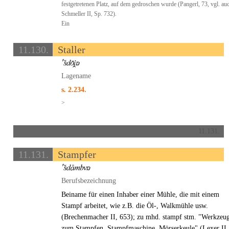
festgetretenen Platz, auf dem gedroschen wurde (Pangerl, 73, vgl. au
Schmeller II, Sp. 732).
Ein
11.130.
Staller
Lagename
s. 2.234.
>
11.131.
11.131.
Stampfer
Berufsbezeichnung
Beiname für einen Inhaber einer Mühle, die mit einem
Stampf arbeitet, wie z.B. die Öl-, Walkmühle usw.
(Brechenmacher II, 653); zu mhd. stampf stm. "Werkzeu
zum Stampfen, Stampfmaschine, Mörserkeule" (Lexer II,