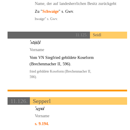
Name, der auf landesherrlichen Besitz zurückgeht
Zu "
Schwaige
" s. Gwv.
hwaige" s. Gwv.
11.125.
Seidl
Vorname
Vom VN Siegfried gebildete Koseform
(Brechenmacher II, 596).
fried gebildete Koseform (Brechenmacher II,
596).
11.126.
Sepperl
Vorname
s. 9.194.