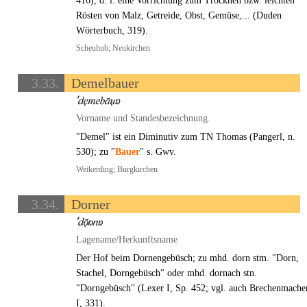
416), d. i. eine Vorrichtung zum Trocknen bzw. leichten
Rösten von Malz, Getreide, Obst, Gemüse,... (Duden
Wörterbuch, 319).
Scheuhub; Neukirchen
3.33.
Demelbauer
Vorname und Standesbezeichnung.
"Demel" ist ein Diminutiv zum TN Thomas (Pangerl, n.
530); zu "
Bauer
" s. Gwv.
Weikerding; Burgkirchen
3.34.
Dorner
Lagename/Herkunftsname
Der Hof beim Dornengebüsch; zu mhd. dorn stm. "Dorn,
Stachel, Dorngebüsch" oder mhd. dornach stn.
"Dorngebüsch" (Lexer I, Sp. 452; vgl. auch Brechenmache
I, 331).