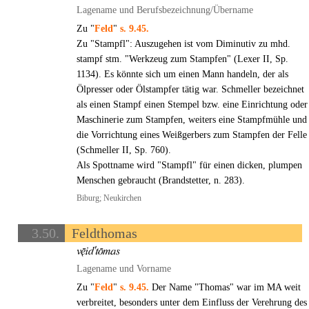
Lagename und Berufsbezeichnung/Übername
Zu "
Feld
"
s. 9.45.
Zu "Stampfl": Auszugehen ist vom Diminutiv zu mhd.
stampf stm. "Werkzeug zum Stampfen" (Lexer II, Sp.
1134). Es könnte sich um einen Mann handeln, der als
Ölpresser oder Ölstampfer tätig war. Schmeller bezeichnet
als einen Stampf einen Stempel bzw. eine Einrichtung oder
Maschinerie zum Stampfen, weiters eine Stampfmühle und
die Vorrichtung eines Weißgerbers zum Stampfen der Felle
(Schmeller II, Sp. 760).
Als Spottname wird "Stampfl" für einen dicken, plumpen
Menschen gebraucht (Brandstetter, n. 283).
Biburg; Neukirchen
3.50.
Feldthomas
Lagename und Vorname
Zu "
Feld
"
s. 9.45.
Der Name "Thomas" war im MA weit
verbreitet, besonders unter dem Einfluss der Verehrung des