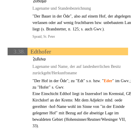
Lagename und Standesbezeichnung
"Der Bauer in der Öde", also auf einem Hof, der abgelegen
verlassen oder auf wenig fruchtbaren bzw. unbebautem La
liegt (s. Brandstetter, n. 125; s. auch Gwv.).
Spraid; St. Peter
3.38.
Edthofer
Lagename und Name, der auf landesherrlichen Besitz
zurückgeht/Herkunftsname
"Der Hof in der Öde"; zu "Edt" s.o. bzw. "
Eder
" im Gwv.;
zu "Hofer" s. Gwv.
Eine Einschicht Edthof liegt in Inzersdorf im Kremstal, G
Kirchdorf an der Krems: Mit dem Adjektiv mhd. oede
gereihter -hof-Name wohl im Sinne von "in der Einöde
gelegener Hof" mit Bezug auf die abseitige Lage im
bewaldeten Gebiet (Hohensinner/Reutner/Wiesinger VII,
33).