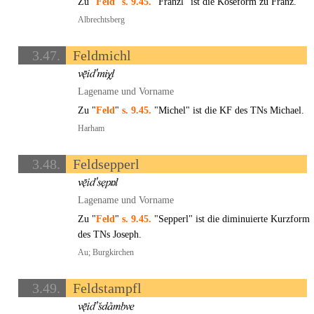
Zu "
Feld
"
s. 9.45.
"Franzl" ist die Koseform zu Franz.
Albrechtsberg
3.47.
Feldmichl
Lagename und Vorname
Zu "
Feld
"
s. 9.45.
"Michel" ist die KF des TNs Michael.
Harham
3.48.
Feldsepperl
Lagename und Vorname
Zu "
Feld
"
s. 9.45.
"Sepperl" ist die diminuierte Kurzform
des TNs Joseph.
Au; Burgkirchen
3.49.
Feldstampfl