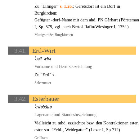
Zu "Ellinger"
s. 1.26.
; Geretsdorf ist ein Dorf in
Burgkirchen:
Gefügter -dorf-Name mit dem ahd. PN Gêrhart (Förstema
I, Sp. 579, vgl. auch Bertol-Rafin/Wiesinger I, 135f.).
Mattigstraße; Burgkirchen
3.41.
Ertl-Wirt
Vorname und Berufsbezeichnung
Zu "Ertl" s.
Saletzmaier
3.42.
Esterbauer
Lagename und Standesbezeichnung.
Vielleicht zu mhd. ezzischtor bzw. den Kontraktionen ester,
estor stn. "Feld-, Weidegatter" (Lexer I, Sp.712).
Grillham