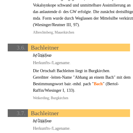
Vokalsynkope schwand und unmittelbare Assimilierung an
das anlautende d- des GW erfolgte. Die zunächst dreisilbig
mda. Form wurde durch Weglassen der Mittelsilbe verkürz
(Wiesinger/Reutner III, 97).
Albrechtsberg; Mauerkirchen
3.6.
Bachleitner
Herkunfts-/Lagename.
Die Ortschaft Bachleiten liegt in Burgkirchen.
Gereihter -leiten-Name "Abhang an einem Bach" mit dem
Bestimmungswort bair.-mhd. pach "
Bach
" (Bertol-
Raffin/Wiesinger I, 133).
Weikerding; Burgkirchen
3.7.
Bachleitner
Herkunfts-/Lagename.