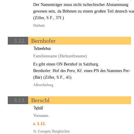
Der Namenträger muss nicht tschechischer Abstammung
gewesen sein, da Böhmen zu einem großen Teil deutsch wa
(Ziller, S.F., 37f.)
Harham
3.12.
Bernhofer
Familienname (Herkunftsname)
Es gibt einen ON Bernhof in Salzburg.
Bernhofer: Hof des Pero, Kf. eines PN des Stammes Per-
(Bär) (Ziller, S.F., 41).
Albrechtsberg
3.13.
Berschl
Vorname.
s. 1.12.
St. Georgen; Burgkirchen