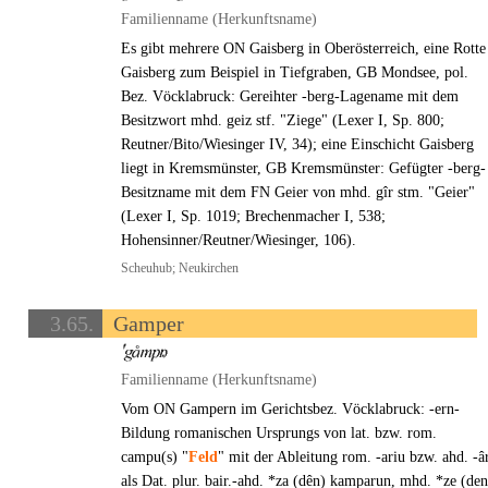
Familienname (Herkunftsname)
Es gibt mehrere ON Gaisberg in Oberösterreich, eine Rotte
Gaisberg zum Beispiel in Tiefgraben, GB Mondsee, pol.
Bez. Vöcklabruck: Gereihter -berg-Lagename mit dem
Besitzwort mhd. geiz stf. "Ziege" (Lexer I, Sp. 800;
Reutner/Bito/Wiesinger IV, 34); eine Einschicht Gaisberg
liegt in Kremsmünster, GB Kremsmünster: Gefügter -berg-
Besitzname mit dem FN Geier von mhd. gîr stm. "Geier"
(Lexer I, Sp. 1019; Brechenmacher I, 538;
Hohensinner/Reutner/Wiesinger, 106).
Scheuhub; Neukirchen
3.65.
Gamper
Familienname (Herkunftsname)
Vom ON Gampern im Gerichtsbez. Vöcklabruck: -ern-
Bildung romanischen Ursprungs von lat. bzw. rom.
campu(s) "
Feld
" mit der Ableitung rom. -ariu bzw. ahd. -â
als Dat. plur. bair.-ahd. *za (dên) kamparun, mhd. *ze (den