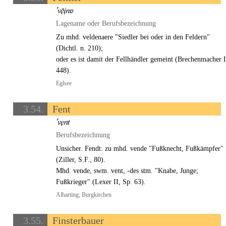
Lagename oder Berufsbezeichnung
Zu mhd. veldenaere "Siedler bei oder in den Feldern"
(Dichtl. n. 210);
oder es ist damit der Fellhändler gemeint (Brechenmacher I
448).
Eglsee
3.54.
Fent
Berufsbezeichnung
Unsicher. Fendt: zu mhd. vende "Fußknecht, Fußkämpfer"
(Ziller, S.F., 80).
Mhd. vende, swm. vent, -des stm. "Knabe, Junge;
Fußkrieger" (Lexer II, Sp. 63).
Alharting; Burgkirchen
3.55.
Finsterbauer