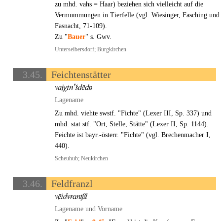
zu mhd. vahs = Haar) beziehen sich vielleicht auf die
Vermummungen in Tierfelle (vgl. Wiesinger, Fasching und
Fasnacht, 71-109).
Zu "
Bauer
" s. Gwv.
Unterseibersdorf; Burgkirchen
3.45.
Feichtenstätter
Lagename
Zu mhd. viehte swstf. "Fichte" (Lexer III, Sp. 337) und
mhd. stat stf. "Ort, Stelle, Stätte" (Lexer II, Sp. 1144).
Feichte ist bayr.-österr. "Fichte" (vgl. Brechenmacher I,
440).
Scheuhub; Neukirchen
3.46.
Feldfranzl
Lagename und Vorname