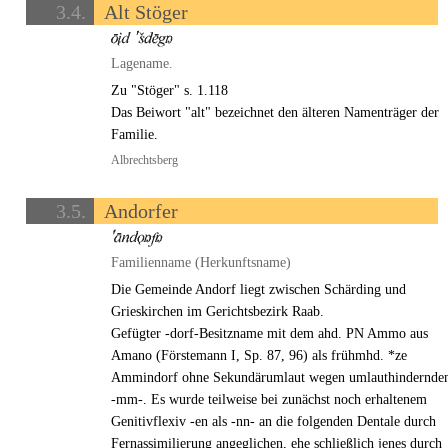
3.4.
Alt Stöger
Lagename.
Zu "Stöger" s. 1.118
Das Beiwort "alt" bezeichnet den älteren Namenträger der
Familie.
Albrechtsberg
3.5.
Andorfer
Familienname (Herkunftsname)
Die Gemeinde Andorf liegt zwischen Schärding und
Grieskirchen im Gerichtsbezirk Raab.
Gefügter -dorf-Besitzname mit dem ahd. PN Ammo aus
Amano (Förstemann I, Sp. 87, 96) als frühmhd. *ze
Ammindorf ohne Sekundärumlaut wegen umlauthindernde
-mm-. Es wurde teilweise bei zunächst noch erhaltenem
Genitivflexiv -en als -nn- an die folgenden Dentale durch
Fernassimilierung angeglichen, ehe schließlich jenes durch