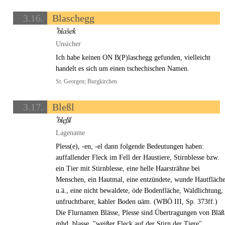
3.16.
Blaschegg
Unsicher
Ich habe keinen ON B(P)laschegg gefunden, vielleicht
handelt es sich um einen tschechischen Namen.
St. Georgen; Burgkirchen
3.17.
Bleßl
Lagename
Pless(e), -en, -el dann folgende Bedeutungen haben:
auffallender Fleck im Fell der Haustiere, Stirnblesse bzw.
ein Tier mit Stirnblesse, eine helle Haarsträhne bei
Menschen, ein Hautmal, eine entzündete, wunde Hautfläch
u.ä., eine nicht bewaldete, öde Bodenfläche, Waldlichtung,
unfruchtbarer, kahler Boden uäm. (WBÖ III, Sp. 373ff.)
Die Flurnamen Blässe, Plesse sind Übertragungen von Bläß
mhd. blasse, "weißer Fleck auf der Stirn der Tiere",