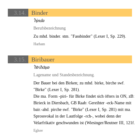
3.14.
Binder
Berufsbezeichnung
Zu mhd. binder. stm. "Fassbinder" (Lexer I, Sp. 229).
Harham
3.15.
Biribauer
Lagename und Standesbezeichnung.
Der Bauer bei den Birken; zu mhd. birke, birche swf.
"Birke" (Lexer I, Sp. 281).
Die ma. Form -piri- für Birke findet sich öfters in ON, zB:
Birieck in Diersbach, GB Raab: Gereihter -eck-Name mit
bair.-ahd. pirche swf. "Birke" (Lexer I, Sp. 281) mit ma.
Sprossvokal in der Lautfolge -rch-, wobei denn der
Velarfrikativ geschwunden ist (Wiesinger/Reutner III, 121f.
Eglsee