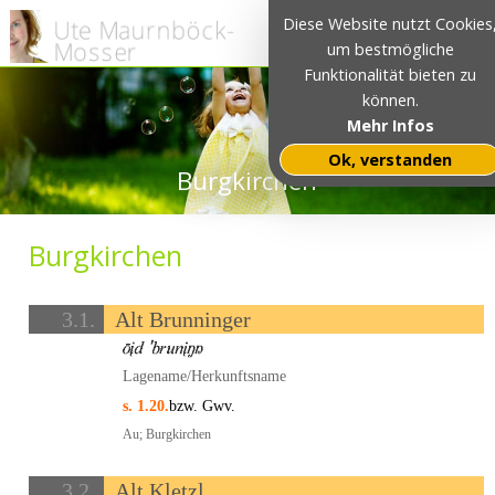
Diese Website nutzt Cookies
um bestmögliche
Funktionalität bieten zu
können.
Mehr Infos
Ok, verstanden
Burgkirchen
Burgkirchen
3.1.
Alt Brunninger
Lagename/Herkunftsname
s. 1.20.
bzw. Gwv.
Au; Burgkirchen
3.2.
Alt Kletzl