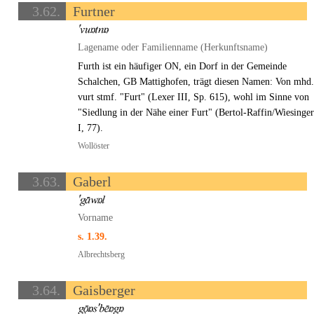
3.62.
Furtner
Lagename oder Familienname (Herkunftsname)
Furth ist ein häufiger ON, ein Dorf in der Gemeinde
Schalchen, GB Mattighofen, trägt diesen Namen: Von mhd
vurt stmf. "Furt" (Lexer III, Sp. 615), wohl im Sinne von
"Siedlung in der Nähe einer Furt" (Bertol-Raffin/Wiesinge
I, 77).
Wollöster
3.63.
Gaberl
Vorname
s. 1.39.
Albrechtsberg
3.64.
Gaisberger