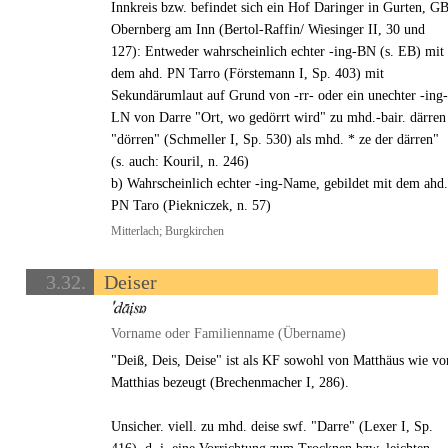
Innkreis bzw. befindet sich ein Hof Daringer in Gurten, G
Obernberg am Inn (Bertol-Raffin/ Wiesinger II, 30 und
127): Entweder wahrscheinlich echter -ing-BN (s. EB) mit
dem ahd. PN Tarro (Förstemann I, Sp. 403) mit
Sekundärumlaut auf Grund von -rr- oder ein unechter -ing
LN von Darre "Ort, wo gedörrt wird" zu mhd.-bair. därren
"dörren" (Schmeller I, Sp. 530) als mhd. * ze der därren"
(s. auch: Kouril, n. 246)
b) Wahrscheinlich echter -ing-Name, gebildet mit dem ahd
PN Taro (Piekniczek, n. 57)
Mitterlach; Burgkirchen
3.32.
Deiser
Vorname oder Familienname (Übername)
"Deiß, Deis, Deise" ist als KF sowohl von Matthäus wie vo
Matthias bezeugt (Brechenmacher I, 286).
Unsicher. viell. zu mhd. deise swf. "Darre" (Lexer I, Sp.