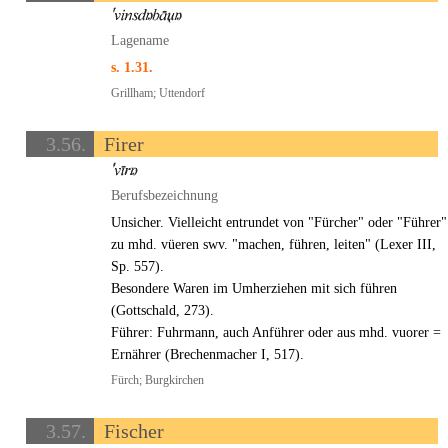
Lagename
s. 1.31.
Grillham; Uttendorf
3.56.
Firer
Berufsbezeichnung
Unsicher. Vielleicht entrundet von "Fürcher" oder "Führer"
zu mhd. vüeren swv. "machen, führen, leiten" (Lexer III,
Sp. 557).
Besondere Waren im Umherziehen mit sich führen
(Gottschald, 273).
Führer: Fuhrmann, auch Anführer oder aus mhd. vuorer =
Ernährer (Brechenmacher I, 517).
Fürch; Burgkirchen
3.57.
Fischer