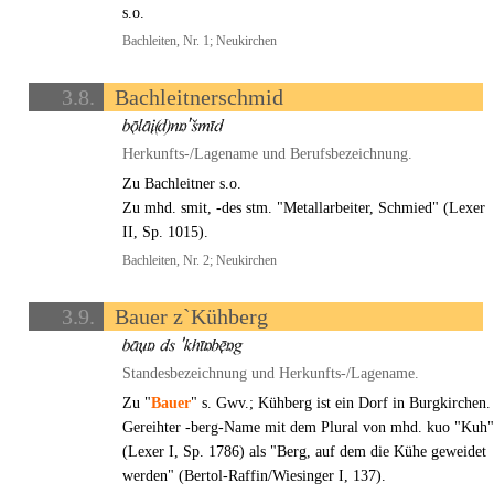
s.o.
Bachleiten, Nr. 1; Neukirchen
3.8.
Bachleitnerschmid
Herkunfts-/Lagename und Berufsbezeichnung.
Zu Bachleitner s.o.
Zu mhd. smit, -des stm. "Metallarbeiter, Schmied" (Lexer
II, Sp. 1015).
Bachleiten, Nr. 2; Neukirchen
3.9.
Bauer z`Kühberg
Standesbezeichnung und Herkunfts-/Lagename.
Zu "
Bauer
" s. Gwv.; Kühberg ist ein Dorf in Burgkirchen.
Gereihter -berg-Name mit dem Plural von mhd. kuo "Kuh
(Lexer I, Sp. 1786) als "Berg, auf dem die Kühe geweidet
werden" (Bertol-Raffin/Wiesinger I, 137).