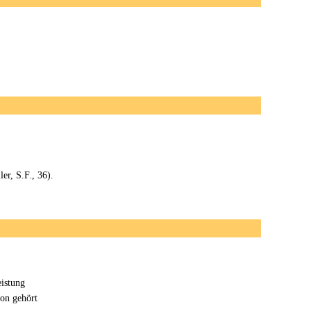
er, S.F., 36).
eistung
son gehört