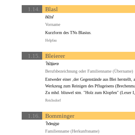
1.14.
Blasl
Vorname
Kurzform des TNs Blasius.
Helpfau
1.15.
Bleierer
Berufsbezeichnung oder Familienname (Übername)
Entweder einer ,der Gegenstände aus Blei herstellt,
Werkzeug zum Reinigen des Pflugeisens (Brechenma
Zu mhd. bliuwel stm. "Holz zum Klopfen" (Lexer I,
Reichsdorf
1.16.
Bomminger
Familienname (Herkunftsname)