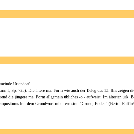
emeinde Uttendorf.
n I, Sp. 725). Die ältere ma. Form wie auch der Beleg des 13. Jh.s zeigen di
hrend die jüngere ma. Form allgemein übliches -o - aufweist. Im ältesten urk. 
Kompositums imt dem Grundwort mhd. ern stm. "Grund, Boden" (Bertol-Raffin/