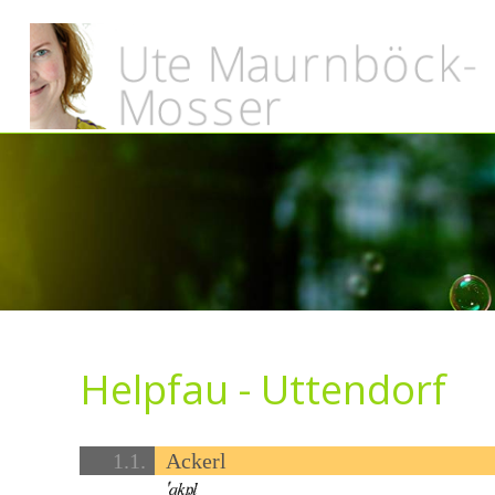
Helpfau - Uttendorf
1.1.
Ackerl