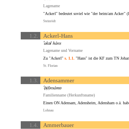
Lagename
"Ackerl" bedeutet soviel wie "der beim/am Acker" (
Steinrödt
1.2.
Ackerl-Hans
Lagename und Vorname
Zu "Ackerl"
s. 1.1.
"Hans" ist die KF zum TN Johan
St. Florian
1.3.
Adensammer
Familienname (Herkunftsname)
Einen ON Adensam, Adensheim, Adensham o.ä. habe
Lohnau
1.4.
Ammerbauer