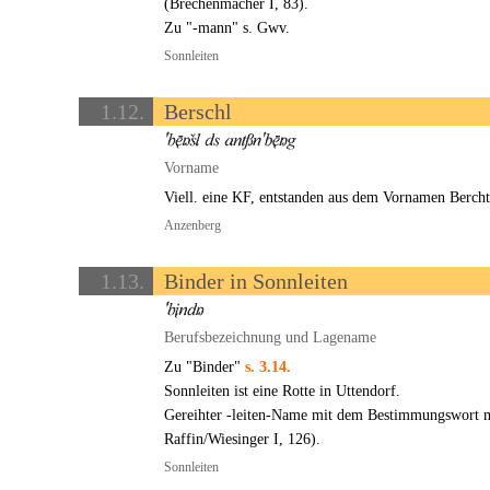
(Brechenmacher I, 83).
Zu "-mann" s. Gwv.
Sonnleiten
1.12.
Berschl
Vorname
Viell. eine KF, entstanden aus dem Vornamen Bercht
Anzenberg
1.13.
Binder in Sonnleiten
Berufsbezeichnung und Lagename
Zu "Binder"
s. 3.14.
Sonnleiten ist eine Rotte in Uttendorf.
Gereihter -leiten-Name mit dem Bestimmungswort mh
Raffin/Wiesinger I, 126).
Sonnleiten