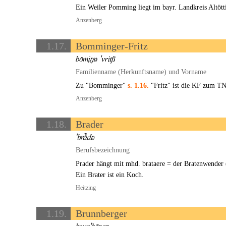
Ein Weiler Pomming liegt im bayr. Landkreis Altött
Anzenberg
1.17.
Bomminger-Fritz
Familienname (Herkunftsname) und Vorname
Zu "Bomminger"
s. 1.16.
"Fritz" ist die KF zum TN
Anzenberg
1.18.
Brader
Berufsbezeichnung
Prader hängt mit mhd. brataere = der Bratenwender
Ein Brater ist ein Koch.
Heitzing
1.19.
Brunnberger