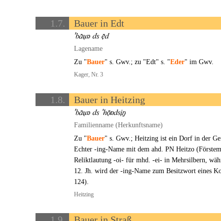
1.7.
Bauer in Edt
Lagename
Zu "
Bauer
" s. Gwv.; zu "Edt" s. "
Eder
" im Gwv.
Kager, Nr. 3
1.8.
Bauer in Heitzing
Familienname (Herkunftsname)
Zu "
Bauer
" s. Gwv.; Heitzing ist ein Dorf in der G
Echter -ing-Name mit dem ahd. PN Heitzo (Försteman
Reliktlautung -oi- für mhd. -ei- in Mehrsilbern, wä
12. Jh. wird der -ing-Name zum Besitzwort eines 
124).
Heitzing
1.9.
Bauer in Straß