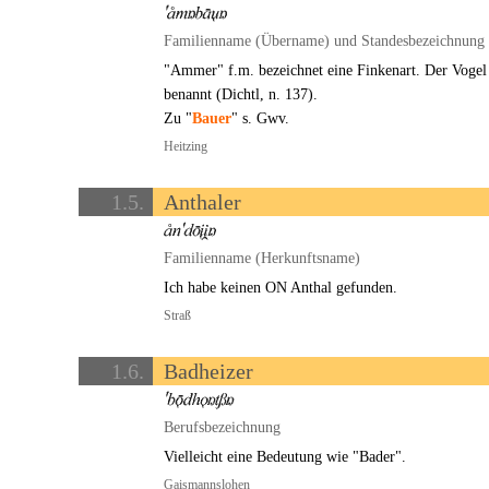
Familienname (Übername) und Standesbezeichnung
"Ammer" f.m. bezeichnet eine Finkenart. Der Voge
benannt (Dichtl, n. 137).
Zu "
Bauer
" s. Gwv.
Heitzing
1.5.
Anthaler
Familienname (Herkunftsname)
Ich habe keinen ON Anthal gefunden.
Straß
1.6.
Badheizer
Berufsbezeichnung
Vielleicht eine Bedeutung wie "Bader".
Gaismannslohen